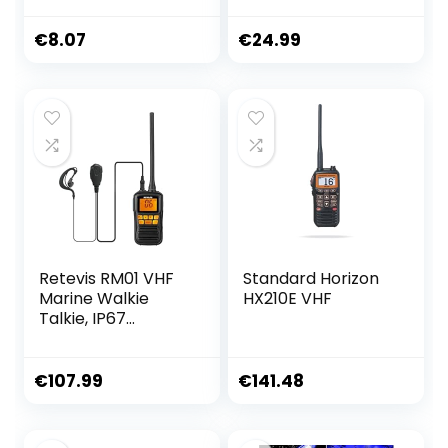
met SMA
Mannelijke
€
8.07
€
24.99
Connector voor
Auto Stereo Head
Unit GPS-
navigatiesysteem
module
Vrachtwagen
Marine Boot GPS-
trackerlocator
Realtime Tracking
Retevis RM01 VHF
Standard Horizon
Marine Walkie
HX210E VHF
Talkie, IP67
Waterdichte
Walkie Talkie,
Trillingen Drijvende
€
107.99
€
141.48
Tweeweg-
Marifoon met
Oortelefoon voor