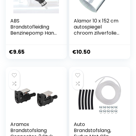
ABS
Alamor 10 x 152 cm
Brandstofleiding
autospiegel
Benzinepomp Hand
chroom zilverfolie
Primer Lamp
folie sticker folie
Duurzaam Stabiel
blad auto boot
Start
€
9.65
€
10.50
Brandstofsysteem
Boten Marine
Buitenboordmotor
(6MM)
Aramox
Auto
Brandstofslang
Brandstofslang,