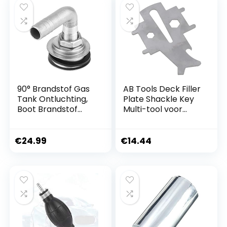
90° Brandstof Gas
AB Tools Deck Filler
Tank Ontluchting,
Plate Shackle Key
Boot Brandstof
Multi-tool voor
Ontluchting
Boot Brandstof
Roestvrij Staal
Afvalwater
Marine Boot
Universele Plugs
€
24.99
€
14.44
Inbouw Brandstof
Gas Tank
Ontluchting Voor
5/8 “Slang